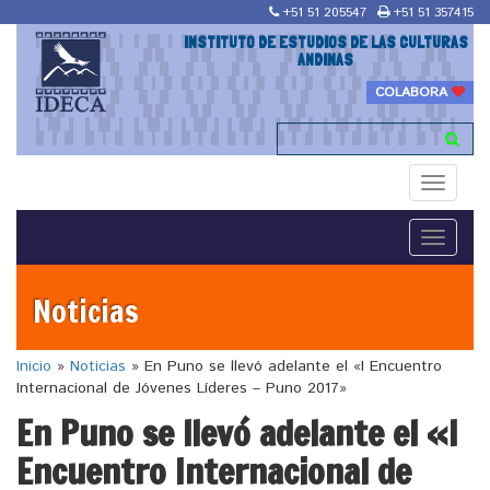
+51 51 205547
+51 51 357415
INSTITUTO DE ESTUDIOS DE LAS CULTURAS
ANDINAS
COLABORA
Toggle
navigati
Toggle
navigati
Noticias
Inicio
»
Noticias
»
En Puno se llevó adelante el «I Encuentro
Internacional de Jóvenes Líderes – Puno 2017»
En Puno se llevó adelante el «I
Encuentro Internacional de