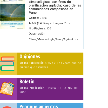
climatológicas con fines de
planificación agrícola; caso de las
comunidades campesinas en
Puno
Código:
01895
Autor (es):
Raquel Loayza Rios
Nro Páginas:
100
Descripción
Clima/Metereología/Puno/Agricultura
Opiniones
Ultima Publicación:
UYARIY: Las voces que no
quieren que escuches
Boletín
Ultima Publicación:
Boletín IDECA No. 08 –
2017
Pronunciamientos