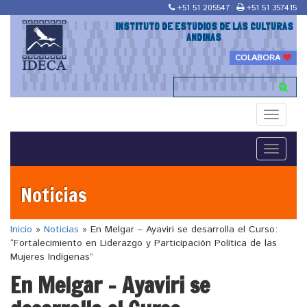
+51 51 205547
+51 51 357415
INSTITUTO DE ESTUDIOS DE LAS CULTURAS
ANDINAS
COLABORA
Toggle
navigati
Toggle
navigati
Noticias
Inicio
»
Noticias
»
En Melgar – Ayaviri se desarrolla el Curso:
“Fortalecimiento en Liderazgo y Participación Política de las
Mujeres Indígenas”
En Melgar – Ayaviri se