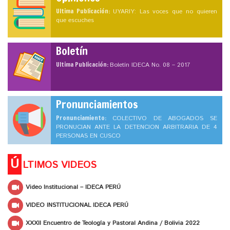
Ultima Publicación:
UYARIY: Las voces que no quieren
que escuches
Boletín
Ultima Publicación:
Boletín IDECA No. 08 – 2017
Pronunciamientos
Pronunciamiento:
COLECTIVO DE ABOGADOS SE
PRONUCIAN ANTE LA DETENCION ARBITRARIA DE 4
PERSONAS EN CUSCO
Ú
LTIMOS VIDEOS
Video Institucional – IDECA PERÚ
VIDEO INSTITUCIONAL IDECA PERÚ
XXXII Encuentro de Teología y Pastoral Andina / Bolivia 2022