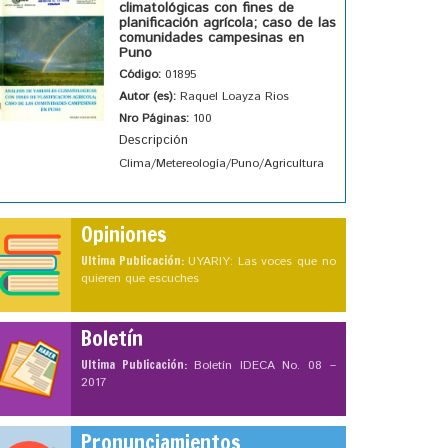
climatológicas con fines de
planificación agrícola; caso de las
comunidades campesinas en
Puno
Código:
01895
Autor (es):
Raquel Loayza Rios
Nro Páginas:
100
Descripción
Clima/Metereología/Puno/Agricultura
Opiniones
Ultima Publicación:
UYARIY: Las voces que no
quieren que escuches
Boletín
Ultima Publicación:
Boletín IDECA No. 08 –
2017
Pronunciamientos