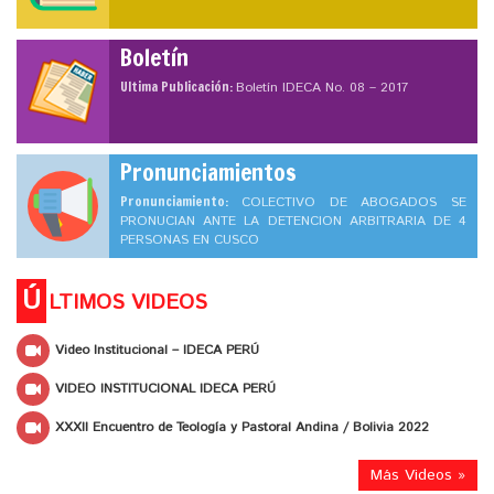
Boletín
Ultima Publicación:
Boletín IDECA No. 08 – 2017
Pronunciamientos
Pronunciamiento:
COLECTIVO DE ABOGADOS SE
PRONUCIAN ANTE LA DETENCION ARBITRARIA DE 4
PERSONAS EN CUSCO
Ú
LTIMOS VIDEOS
Video Institucional – IDECA PERÚ
VIDEO INSTITUCIONAL IDECA PERÚ
XXXII Encuentro de Teología y Pastoral Andina / Bolivia 2022
Más Videos »