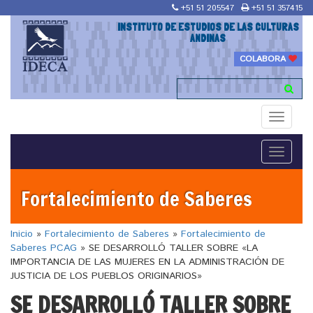
+51 51 205547
+51 51 357415
INSTITUTO DE ESTUDIOS DE LAS CULTURAS
ANDINAS
COLABORA
Toggle
navigati
Toggle
navigati
Fortalecimiento de Saberes
Inicio
»
Fortalecimiento de Saberes
»
Fortalecimiento de
Saberes PCAG
»
SE DESARROLLÓ TALLER SOBRE «LA
IMPORTANCIA DE LAS MUJERES EN LA ADMINISTRACIÓN DE
JUSTICIA DE LOS PUEBLOS ORIGINARIOS»
SE DESARROLLÓ TALLER SOBRE