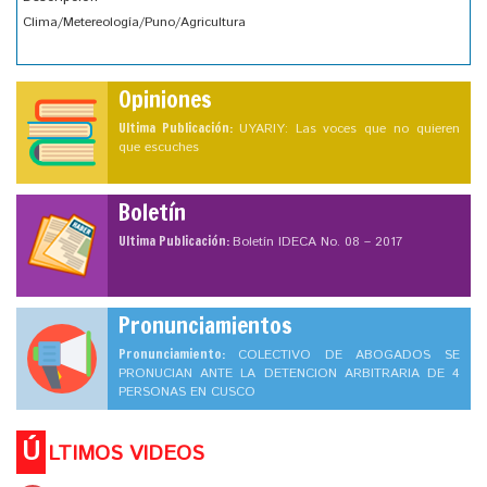
Clima/Metereología/Puno/Agricultura
Opiniones
Ultima Publicación:
UYARIY: Las voces que no quieren
que escuches
Boletín
Ultima Publicación:
Boletín IDECA No. 08 – 2017
Pronunciamientos
Pronunciamiento:
COLECTIVO DE ABOGADOS SE
PRONUCIAN ANTE LA DETENCION ARBITRARIA DE 4
PERSONAS EN CUSCO
Ú
LTIMOS VIDEOS