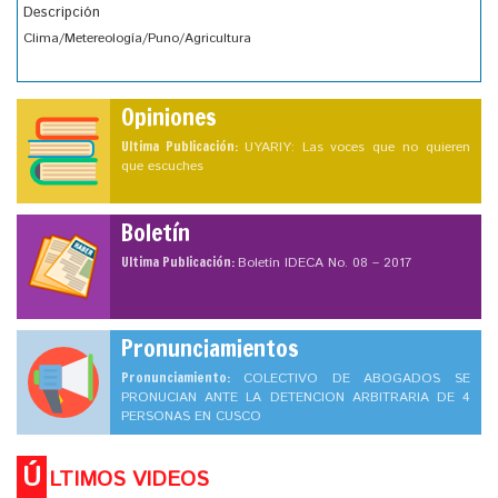
Descripción
Clima/Metereología/Puno/Agricultura
Opiniones
Ultima Publicación:
UYARIY: Las voces que no quieren
que escuches
Boletín
Ultima Publicación:
Boletín IDECA No. 08 – 2017
Pronunciamientos
Pronunciamiento:
COLECTIVO DE ABOGADOS SE
PRONUCIAN ANTE LA DETENCION ARBITRARIA DE 4
PERSONAS EN CUSCO
Ú
LTIMOS VIDEOS