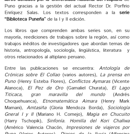
Puno gracias a la gestión del actual Rector Dr. Porfirio
Enríquez Salas. Los textos corresponden a la
serie
“Biblioteca Puneña”
de la I y II edición.
Los libros que comprenden ambas series son, en su
mayoría, reediciones de trabajos sobre la región, así como
trabajos inéditos de investigadores que abordan temas de
historia, antropología, sociología, lingüística, literatura y
otros relacionados al altiplano peruano.
Entre las publicaciones se encuentra:
Antología de
Crónicas sobre El Collao
(varios autores),
La prensa en
Puno
(Henry Esteba Flores),
Conflictos Aymaras
(Vicente
Alanoca),
El Pez de Oro
(Gamaliel Churata),
El Lago
Titicaca, gran maravilla del mundo
(Andrés
Choquehuanca),
Etnomatemática Aimara
(Henry Mark
Mamani),
Amtasiña
(Gloria Mendoza Borda),
Sociología
Gneral I y II
(Mariano H. Cornejo),
Magia en Chucuito
(Harry Tschopik),
Sinfonía. Homilía del Kori Challwa
(Américo Valencia Chacón,
Impresiones de viajeros por