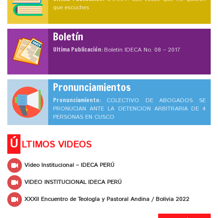
que escuches
Boletín
Ultima Publicación:
Boletín IDECA No. 08 – 2017
Pronunciamientos
Pronunciamiento:
COLECTIVO DE ABOGADOS SE
PRONUCIAN ANTE LA DETENCION ARBITRARIA DE 4
PERSONAS EN CUSCO
Ú
LTIMOS VIDEOS
Video Institucional – IDECA PERÚ
VIDEO INSTITUCIONAL IDECA PERÚ
XXXII Encuentro de Teología y Pastoral Andina / Bolivia 2022