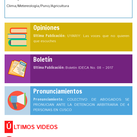
Clima/Metereología/Puno/Agricultura
Opiniones
Ultima Publicación:
UYARIY: Las voces que no quieren
que escuches
Boletín
Ultima Publicación:
Boletín IDECA No. 08 – 2017
Pronunciamientos
Pronunciamiento:
COLECTIVO DE ABOGADOS SE
PRONUCIAN ANTE LA DETENCION ARBITRARIA DE 4
PERSONAS EN CUSCO
Ú
LTIMOS VIDEOS