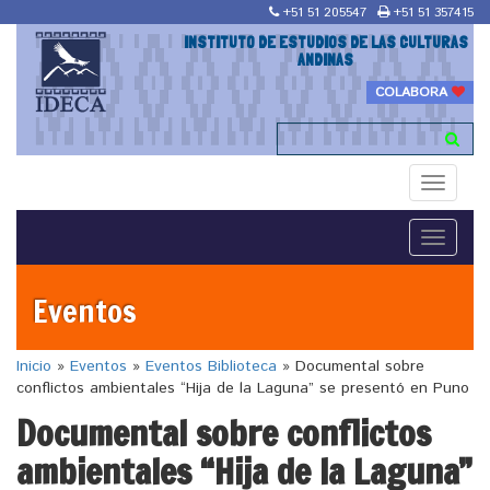
+51 51 205547
+51 51 357415
INSTITUTO DE ESTUDIOS DE LAS CULTURAS
ANDINAS
COLABORA
Toggle
navigati
Toggle
navigati
Eventos
Inicio
»
Eventos
»
Eventos Biblioteca
»
Documental sobre
conflictos ambientales “Hija de la Laguna” se presentó en Puno
Documental sobre conflictos
ambientales “Hija de la Laguna”