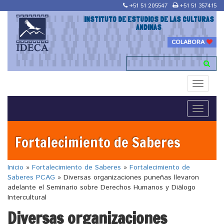
+51 51 205547
+51 51 357415
INSTITUTO DE ESTUDIOS DE LAS CULTURAS
ANDINAS
COLABORA
Toggle
navigati
Toggle
navigati
Fortalecimiento de Saberes
Inicio
»
Fortalecimiento de Saberes
»
Fortalecimiento de
Saberes PCAG
»
Diversas organizaciones puneñas llevaron
adelante el Seminario sobre Derechos Humanos y Diálogo
Intercultural
Diversas organizaciones