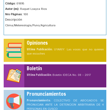
Código:
01895
Autor (es):
Raquel Loayza Rios
Nro Páginas:
100
Descripción
Clima/Metereología/Puno/Agricultura
Opiniones
Ultima Publicación:
UYARIY: Las voces que no quieren
que escuches
Boletín
Ultima Publicación:
Boletín IDECA No. 08 – 2017
Pronunciamientos
Pronunciamiento:
COLECTIVO DE ABOGADOS SE
PRONUCIAN ANTE LA DETENCION ARBITRARIA DE 4
PERSONAS EN CUSCO