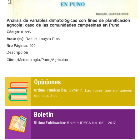
Análisis de variables climatológicas con fines de planificación
agrícola; caso de las comunidades campesinas en Puno
Código:
01895
Autor (es):
Raquel Loayza Rios
Nro Páginas:
100
Descripción
Clima/Metereología/Puno/Agricultura
Opiniones
Ultima Publicación:
UYARIY: Las voces que no quieren
que escuches
Boletín
Ultima Publicación:
Boletín IDECA No. 08 – 2017