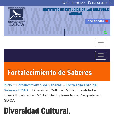
+51 51 205547
+51 51 357415
INSTITUTO DE ESTUDIOS DE LAS CULTURAS
ANDINAS
COLABORA
Toggle
navigati
Toggle
navigati
Fortalecimiento de Saberes
Inicio
»
Fortalecimiento de Saberes
»
Fortalecimiento de
Saberes PCAG
»
Diversidad Cultural, Multiculturalidad e
Interculturalidad – I Módulo del Diplomado de Posgrado en
GDICA
Diversidad Cultural,