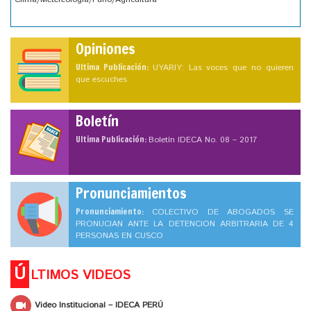
Opiniones
Ultima Publicación:
UYARIY: Las voces que no quieren
que escuches
Boletín
Ultima Publicación:
Boletín IDECA No. 08 – 2017
Pronunciamientos
Pronunciamiento:
COLECTIVO DE ABOGADOS SE
PRONUCIAN ANTE LA DETENCION ARBITRARIA DE 4
PERSONAS EN CUSCO
Ú
LTIMOS VIDEOS
Video Institucional – IDECA PERÚ