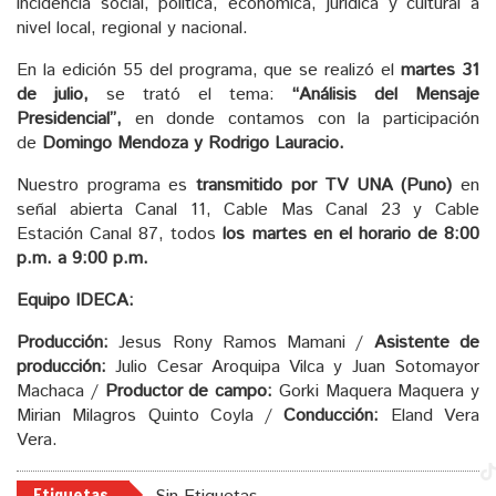
incidencia social, política, económica, jurídica y cultural a
nivel local, regional y nacional.
En la edición 55 del programa, que se realizó el
martes 31
de julio,
se trató el tema:
“Análisis del Mensaje
Presidencial”,
en donde contamos con la participación
de
Domingo Mendoza y Rodrigo Lauracio.
Nuestro programa es
transmitido por TV UNA (Puno)
en
señal abierta Canal 11, Cable Mas Canal 23 y Cable
Estación Canal 87, todos
los martes en el horario de 8:00
p.m. a 9:00 p.m.
Equipo IDECA:
Producción:
Jesus Rony Ramos Mamani /
Asistente de
producción:
Julio Cesar Aroquipa Vilca y Juan Sotomayor
Machaca /
Productor de campo:
Gorki Maquera Maquera y
Mirian Milagros Quinto Coyla /
Conducción:
Eland Vera
Vera.
Etiquetas