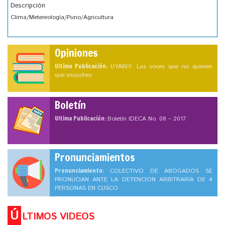
Descripción
Clima/Metereología/Puno/Agricultura
Opiniones
Ultima Publicación:
UYARIY: Las voces que no quieren
que escuches
Boletín
Ultima Publicación:
Boletín IDECA No. 08 – 2017
Pronunciamientos
Pronunciamiento:
COLECTIVO DE ABOGADOS SE
PRONUCIAN ANTE LA DETENCION ARBITRARIA DE 4
PERSONAS EN CUSCO
Ú
LTIMOS VIDEOS