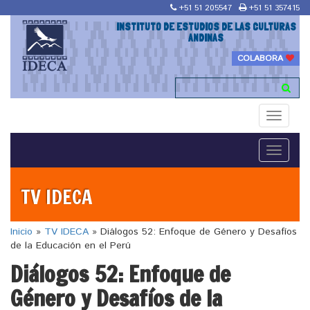
+51 51 205547
+51 51 357415
INSTITUTO DE ESTUDIOS DE LAS CULTURAS
ANDINAS
COLABORA
Toggle
navigati
Toggle
navigati
TV IDECA
Inicio
»
TV IDECA
»
Diálogos 52: Enfoque de Género y Desafíos
de la Educación en el Perú
Diálogos 52: Enfoque de
Género y Desafíos de la