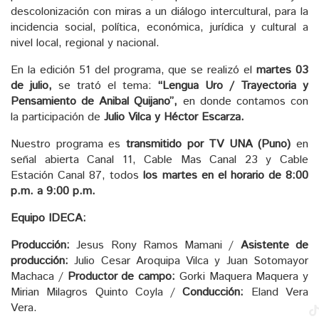
descolonización con miras a un diálogo intercultural, para la
incidencia social, política, económica, jurídica y cultural a
nivel local, regional y nacional.
En la edición 51 del programa, que se realizó el
martes
03
de jul
io,
se trató el tema:
“Lengua Uro / Trayectoria y
Pensamiento de Anibal Quijano”,
en donde contamos con
la participación de
Julio Vilca y Héctor Escarza.
Nuestro programa es
transmitido por TV UNA (Puno)
en
señal abierta Canal 11, Cable Mas Canal 23 y Cable
Estación Canal 87, todos
los martes en el horario de 8:00
p.m. a 9:00 p.m.
Equipo IDECA:
Producción:
Jesus Rony Ramos Mamani /
Asistente de
producción:
Julio Cesar Aroquipa Vilca y Juan Sotomayor
Machaca /
Productor de campo:
Gorki Maquera Maquera y
Mirian Milagros Quinto Coyla /
Conducción:
Eland Vera
Vera.