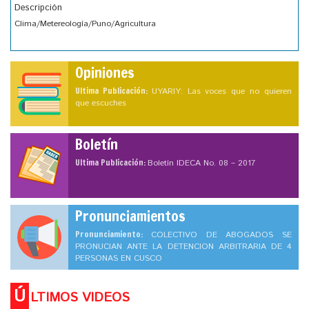
Descripción
Clima/Metereología/Puno/Agricultura
Opiniones
Ultima Publicación:
UYARIY: Las voces que no quieren
que escuches
Boletín
Ultima Publicación:
Boletín IDECA No. 08 – 2017
Pronunciamientos
Pronunciamiento:
COLECTIVO DE ABOGADOS SE
PRONUCIAN ANTE LA DETENCION ARBITRARIA DE 4
PERSONAS EN CUSCO
Ú
LTIMOS VIDEOS