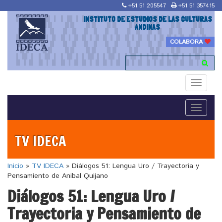
+51 51 205547
+51 51 357415
INSTITUTO DE ESTUDIOS DE LAS CULTURAS
ANDINAS
COLABORA
Toggle
navigati
Toggle
navigati
TV IDECA
Inicio
»
TV IDECA
»
Diálogos 51: Lengua Uro / Trayectoria y
Pensamiento de Anibal Quijano
Diálogos 51: Lengua Uro /
Trayectoria y Pensamiento de