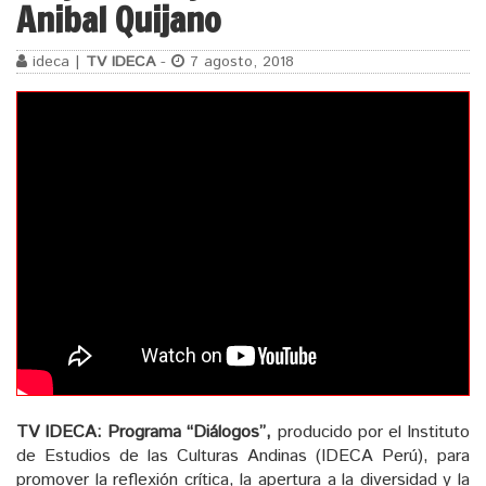
Anibal Quijano
ideca |
TV IDECA
-
7 agosto, 2018
TV IDECA: Programa “Diálogos”,
producido por el Instituto
de Estudios de las Culturas Andinas (IDECA Perú), para
promover la reflexión crítica, la apertura a la diversidad y la