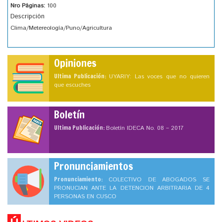
Nro Páginas:
100
Descripción
Clima/Metereología/Puno/Agricultura
Opiniones
Ultima Publicación:
UYARIY: Las voces que no quieren
que escuches
Boletín
Ultima Publicación:
Boletín IDECA No. 08 – 2017
Pronunciamientos
Pronunciamiento:
COLECTIVO DE ABOGADOS SE
PRONUCIAN ANTE LA DETENCION ARBITRARIA DE 4
PERSONAS EN CUSCO