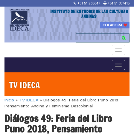
+51 51 205547
+51 51 357415
INSTITUTO DE ESTUDIOS DE LAS CULTURAS
ANDINAS
COLABORA
Toggle
navigati
Toggle
navigati
TV IDECA
Inicio
»
TV IDECA
»
Diálogos 49: Feria del Libro Puno 2018,
Pensamiento Andino y Feminismo Descolonial
Diálogos 49: Feria del Libro
Puno 2018, Pensamiento