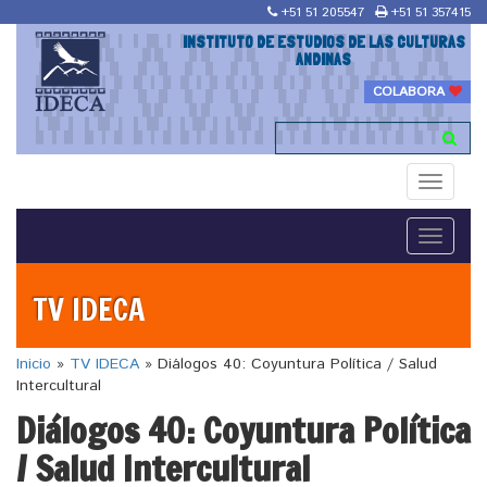
+51 51 205547
+51 51 357415
INSTITUTO DE ESTUDIOS DE LAS CULTURAS
ANDINAS
COLABORA
Toggle
navigati
Toggle
navigati
TV IDECA
Inicio
»
TV IDECA
»
Diálogos 40: Coyuntura Política / Salud
Intercultural
Diálogos 40: Coyuntura Política
/ Salud Intercultural