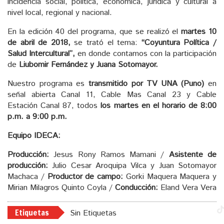
incidencia social, política, económica, jurídica y cultural a
nivel local, regional y nacional.
En la edición 40 del programa, que se realizó el
martes 10
de abril de 2018,
se trató el tema:
“Coyuntura Política /
Salud Intercultural”,
en donde contamos con la participación
de
Liubomir Fernández y Juana Sotomayor.
Nuestro programa es
transmitido por TV UNA (Puno)
en
señal abierta Canal 11, Cable Mas Canal 23 y Cable
Estación Canal 87, todos
los martes en el horario de 8:00
p.m. a 9:00 p.m.
Equipo IDECA:
Producción:
Jesus Rony Ramos Mamani /
Asistente de
producción:
Julio Cesar Aroquipa Vilca y Juan Sotomayor
Machaca /
Productor de campo:
Gorki Maquera Maquera y
Mirian Milagros Quinto Coyla /
Conducción:
Eland Vera Vera
Etiquetas
Sin Etiquetas