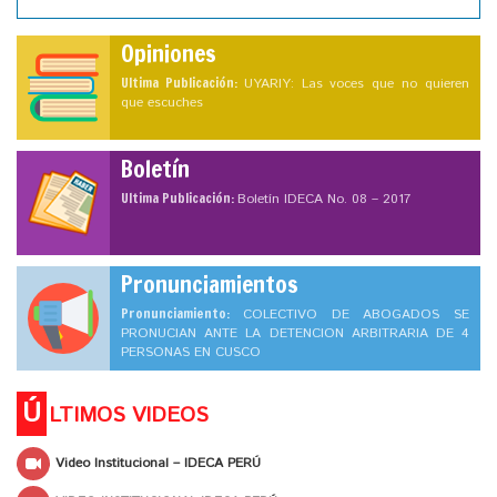
Opiniones
Ultima Publicación:
UYARIY: Las voces que no quieren
que escuches
Boletín
Ultima Publicación:
Boletín IDECA No. 08 – 2017
Pronunciamientos
Pronunciamiento:
COLECTIVO DE ABOGADOS SE
PRONUCIAN ANTE LA DETENCION ARBITRARIA DE 4
PERSONAS EN CUSCO
Ú
LTIMOS VIDEOS
Video Institucional – IDECA PERÚ