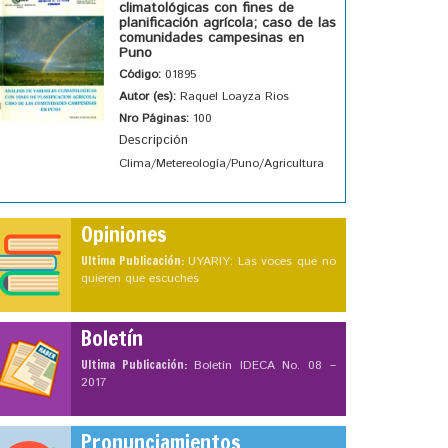
climatológicas con fines de
planificación agrícola; caso de las
comunidades campesinas en
Puno
Código:
01895
Autor (es):
Raquel Loayza Rios
Nro Páginas:
100
Descripción
Clima/Metereología/Puno/Agricultura
Opiniones
Ultima Publicación:
UYARIY: Las voces que no
quieren que escuches
Boletín
Ultima Publicación:
Boletín IDECA No. 08 –
2017
Pronunciamientos