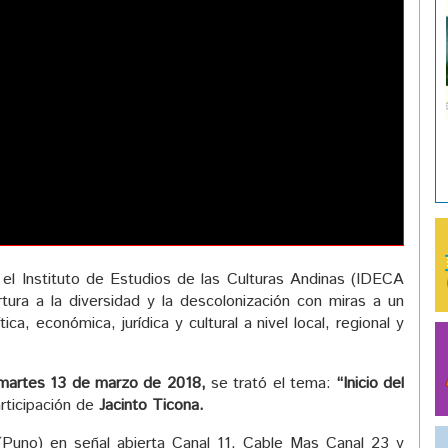
el Instituto de Estudios de las Culturas Andinas (IDECA
ertura a la diversidad y la descolonización con miras a un
ítica, económica, jurídica y cultural a nivel local, regional y
martes
13 de marzo de 2018,
se trató el tema:
“Inicio del
rticipación de
Jacinto Ticona.
Puno) en señal abierta Canal 11, Cable Mas Canal 23 y