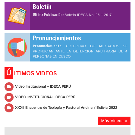
Boletín
Ultima Publicación:
Boletín IDECA No. 08 – 2017
Pronunciamientos
Pronunciamiento:
COLECTIVO DE ABOGADOS SE
PRONUCIAN ANTE LA DETENCION ARBITRARIA DE 4
PERSONAS EN CUSCO
Ú
LTIMOS VIDEOS
Video Institucional – IDECA PERÚ
VIDEO INSTITUCIONAL IDECA PERÚ
XXXII Encuentro de Teología y Pastoral Andina / Bolivia 2022
Más Videos »