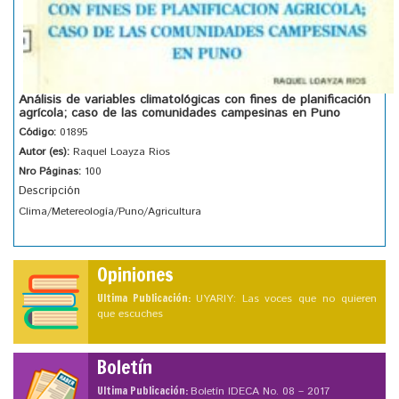
Análisis de variables climatológicas con fines de planificación
agrícola; caso de las comunidades campesinas en Puno
Código:
01895
Autor (es):
Raquel Loayza Rios
Nro Páginas:
100
Descripción
Clima/Metereología/Puno/Agricultura
Opiniones
Ultima Publicación:
UYARIY: Las voces que no quieren
que escuches
Boletín
Ultima Publicación:
Boletín IDECA No. 08 – 2017