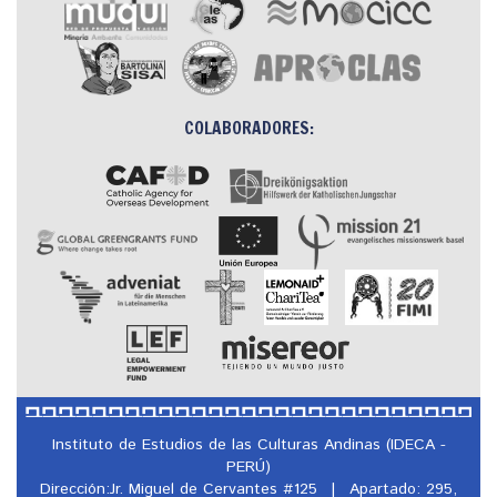
COLABORADORES:
Instituto de Estudios de las Culturas Andinas (IDECA -
PERÚ)
Dirección:Jr. Miguel de Cervantes #125
|
Apartado: 295,