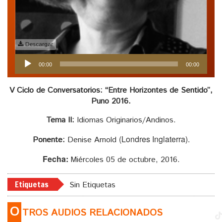
Descargar
Reproductor
00:00
00:00
de
audio
V Ciclo de Conversatorios: “Entre Horizontes de Sentido”,
Puno 2016.
Tema II:
Idiomas Originarios/Andinos.
(Londres Inglaterra).
Ponente:
Denise Arnold
Fecha:
Miércoles 05 de octubre, 2016.
Etiquetas
Sin Etiquetas
O
TROS AUDIOS RELACIONADOS