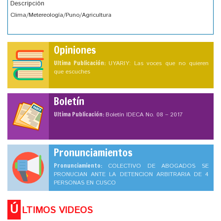
Descripción
Clima/Metereología/Puno/Agricultura
Opiniones
Ultima Publicación:
UYARIY: Las voces que no quieren
que escuches
Boletín
Ultima Publicación:
Boletín IDECA No. 08 – 2017
Pronunciamientos
Pronunciamiento:
COLECTIVO DE ABOGADOS SE
PRONUCIAN ANTE LA DETENCION ARBITRARIA DE 4
PERSONAS EN CUSCO
Ú
LTIMOS VIDEOS