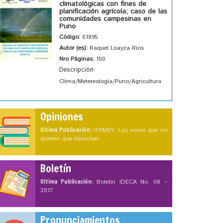
climatológicas con fines de
planificación agrícola; caso de las
comunidades campesinas en
Puno
Código:
01895
Autor (es):
Raquel Loayza Rios
Nro Páginas:
100
Descripción
Clima/Metereología/Puno/Agricultura
Opiniones
Ultima Publicación:
UYARIY: Las voces que no
quieren que escuches
Boletín
Ultima Publicación:
Boletín IDECA No. 08 –
2017
Pronunciamientos