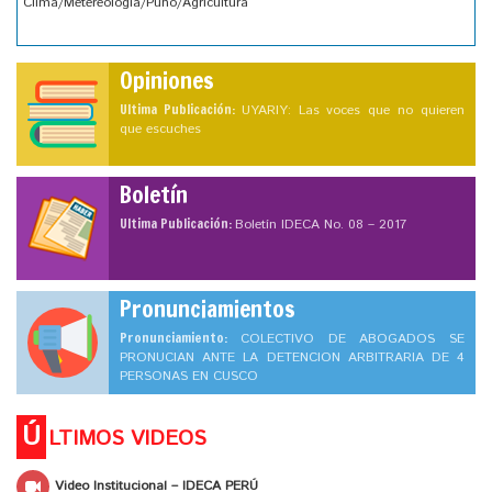
Clima/Metereología/Puno/Agricultura
Opiniones
Ultima Publicación:
UYARIY: Las voces que no quieren
que escuches
Boletín
Ultima Publicación:
Boletín IDECA No. 08 – 2017
Pronunciamientos
Pronunciamiento:
COLECTIVO DE ABOGADOS SE
PRONUCIAN ANTE LA DETENCION ARBITRARIA DE 4
PERSONAS EN CUSCO
Ú
LTIMOS VIDEOS
Video Institucional – IDECA PERÚ