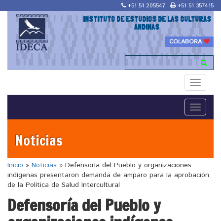
+51 51 205547
+51 51 357415
INSTITUTO DE ESTUDIOS DE LAS CULTURAS
ANDINAS
COLABORA
Toggle
navigati
Toggle
navigati
Noticias
Inicio
»
Noticias
»
Defensoría del Pueblo y organizaciones
indígenas presentaron demanda de amparo para la aprobación
de la Política de Salud Intercultural
Defensoría del Pueblo y