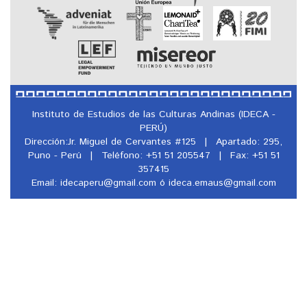
Instituto de Estudios de las Culturas Andinas (IDECA -
PERÚ)
Dirección:Jr. Miguel de Cervantes #125
|
Apartado: 295,
Puno - Perú
|
Teléfono: +51 51 205547
|
Fax: +51 51
357415
Email: idecaperu@
gmail.com ó ideca.emaus@
gmail.com