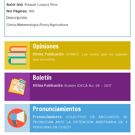
Autor (es):
Raquel Loayza Rios
Nro Páginas:
100
Descripción
Clima/Metereología/Puno/Agricultura
Opiniones
Ultima Publicación:
UYARIY: Las voces que no quieren
que escuches
Boletín
Ultima Publicación:
Boletín IDECA No. 08 – 2017
Pronunciamientos
Pronunciamiento:
COLECTIVO DE ABOGADOS SE
PRONUCIAN ANTE LA DETENCION ARBITRARIA DE 4
PERSONAS EN CUSCO