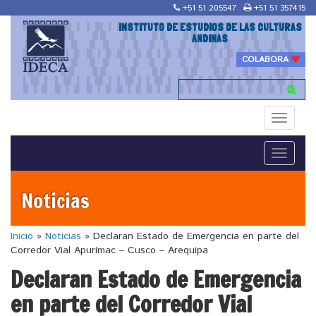
+51 51 205547
+51 51 357415
INSTITUTO DE ESTUDIOS DE LAS CULTURAS
ANDINAS
COLABORA
Toggle
navigati
Toggle
navigati
Noticias
Inicio
»
Noticias
»
Declaran Estado de Emergencia en parte del
Corredor Vial Apurímac – Cusco – Arequipa
Declaran Estado de Emergencia
en parte del Corredor Vial