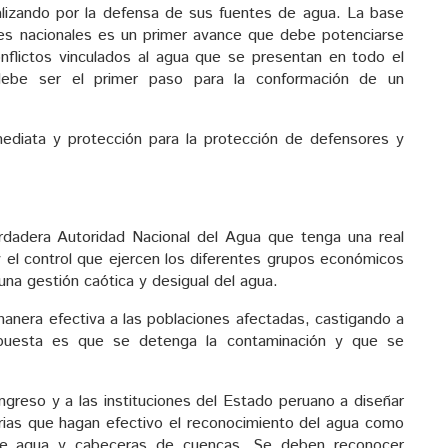
alizando por la defensa de sus fuentes de agua. La base
des nacionales es un primer avance que debe potenciarse
onflictos vinculados al agua que se presentan en todo el
 debe ser el primer paso para la conformación de un
ediata y protección para la protección de defensores y
erdadera Autoridad Nacional del Agua que tenga una real
 el control que ejercen los diferentes grupos económicos
na gestión caótica y desigual del agua.
manera efectiva a las poblaciones afectadas, castigando a
opuesta es que se detenga la contaminación y que se
reso y a las instituciones del Estado peruano a diseñar
sarias que hagan efectivo el reconocimiento del agua como
de agua y cabeceras de cuencas. Se deben reconocer