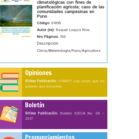
climatológicas con fines de
planificación agrícola; caso de las
comunidades campesinas en
Puno
Código:
01895
Autor (es):
Raquel Loayza Rios
Nro Páginas:
100
Descripción
Clima/Metereología/Puno/Agricultura
Opiniones
Ultima Publicación:
UYARIY: Las voces que no
quieren que escuches
Boletín
Ultima Publicación:
Boletín IDECA No. 08 –
2017
Pronunciamientos