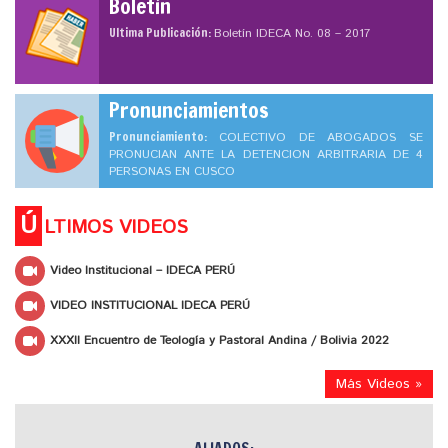
Boletín
Ultima Publicación:
Boletín IDECA No. 08 – 2017
Pronunciamientos
Pronunciamiento:
COLECTIVO DE ABOGADOS SE
PRONUCIAN ANTE LA DETENCION ARBITRARIA DE 4
PERSONAS EN CUSCO
Ú
LTIMOS VIDEOS
Video Institucional – IDECA PERÚ
VIDEO INSTITUCIONAL IDECA PERÚ
XXXII Encuentro de Teología y Pastoral Andina / Bolivia 2022
Más Videos »
ALIADOS: