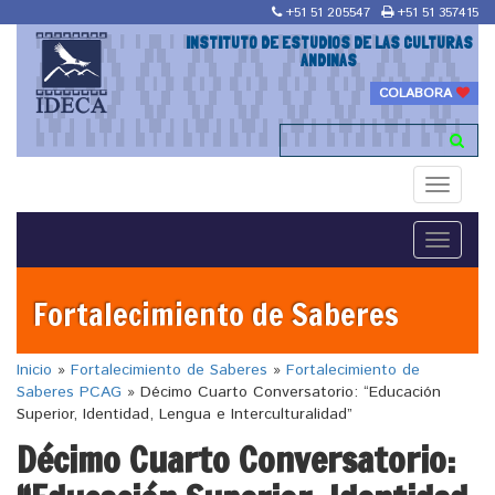
+51 51 205547
+51 51 357415
INSTITUTO DE ESTUDIOS DE LAS CULTURAS
ANDINAS
COLABORA
Toggle
navigati
Toggle
navigati
Fortalecimiento de Saberes
Inicio
»
Fortalecimiento de Saberes
»
Fortalecimiento de
Saberes PCAG
»
Décimo Cuarto Conversatorio: “Educación
Superior, Identidad, Lengua e Interculturalidad”
Décimo Cuarto Conversatorio: