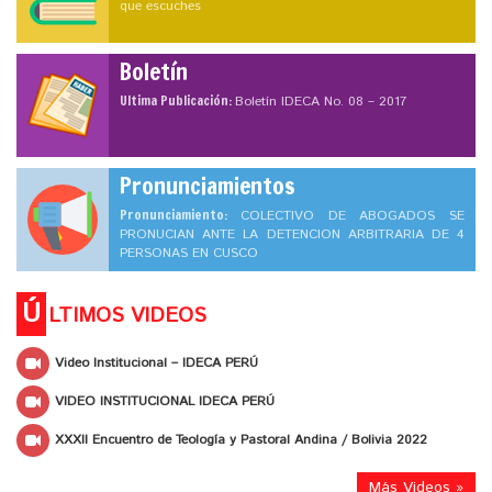
que escuches
Boletín
Ultima Publicación:
Boletín IDECA No. 08 – 2017
Pronunciamientos
Pronunciamiento:
COLECTIVO DE ABOGADOS SE
PRONUCIAN ANTE LA DETENCION ARBITRARIA DE 4
PERSONAS EN CUSCO
Ú
LTIMOS VIDEOS
Video Institucional – IDECA PERÚ
VIDEO INSTITUCIONAL IDECA PERÚ
XXXII Encuentro de Teología y Pastoral Andina / Bolivia 2022
Más Videos »