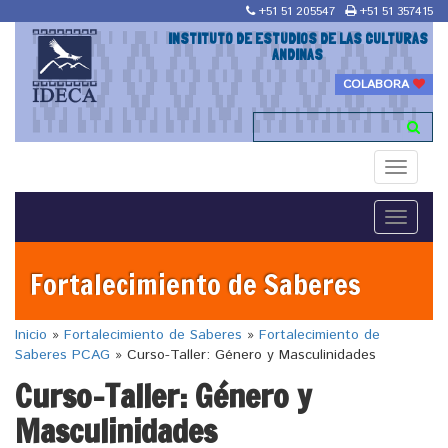
+51 51 205547
+51 51 357415
INSTITUTO DE ESTUDIOS DE LAS CULTURAS
ANDINAS
COLABORA
Toggle
navigati
Toggle
navigati
Fortalecimiento de Saberes
Inicio
»
Fortalecimiento de Saberes
»
Fortalecimiento de
Saberes PCAG
»
Curso-Taller: Género y Masculinidades
Curso-Taller: Género y
Masculinidades