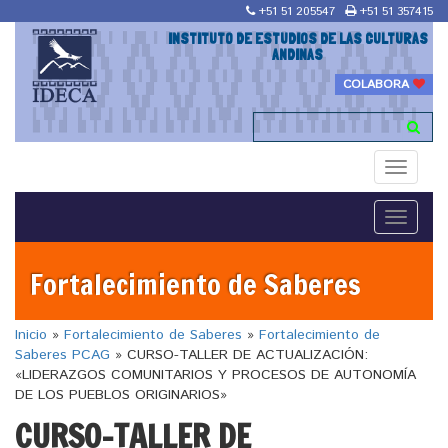
+51 51 205547
+51 51 357415
INSTITUTO DE ESTUDIOS DE LAS CULTURAS
ANDINAS
COLABORA
Toggle
navigati
Toggle
navigati
Fortalecimiento de Saberes
Inicio
»
Fortalecimiento de Saberes
»
Fortalecimiento de
Saberes PCAG
»
CURSO-TALLER DE ACTUALIZACIÓN:
«LIDERAZGOS COMUNITARIOS Y PROCESOS DE AUTONOMÍA
DE LOS PUEBLOS ORIGINARIOS»
CURSO-TALLER DE