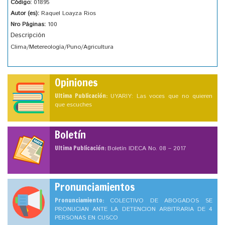
Código:
01895
Autor (es):
Raquel Loayza Rios
Nro Páginas:
100
Descripción
Clima/Metereología/Puno/Agricultura
Opiniones
Ultima Publicación:
UYARIY: Las voces que no quieren
que escuches
Boletín
Ultima Publicación:
Boletín IDECA No. 08 – 2017
Pronunciamientos
Pronunciamiento:
COLECTIVO DE ABOGADOS SE
PRONUCIAN ANTE LA DETENCION ARBITRARIA DE 4
PERSONAS EN CUSCO