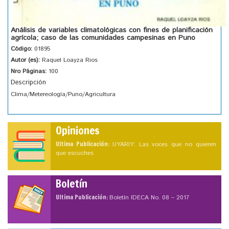
Análisis de variables climatológicas con fines de planificación
agrícola; caso de las comunidades campesinas en Puno
Código:
01895
Autor (es):
Raquel Loayza Rios
Nro Páginas:
100
Descripción
Clima/Metereología/Puno/Agricultura
Opiniones
Ultima Publicación:
UYARIY: Las voces que no quieren
que escuches
Boletín
Ultima Publicación:
Boletín IDECA No. 08 – 2017