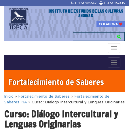
+51 51 205547
+51 51 357415
INSTITUTO DE ESTUDIOS DE LAS CULTURAS
ANDINAS
COLABORA
Toggle
navigati
Toggle
navigati
Fortalecimiento de Saberes
Inicio
»
Fortalecimiento de Saberes
»
Fortalecimiento de
Saberes PIA
»
Curso: Diálogo Intercultural y Lenguas Originarias
Curso: Diálogo Intercultural y
Lenguas Originarias