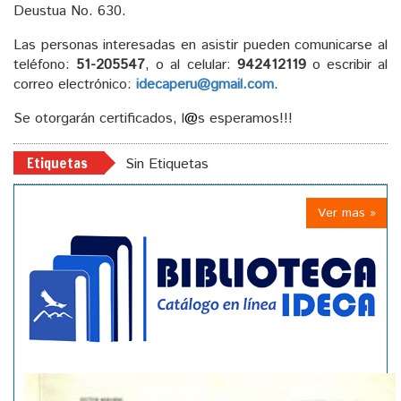
Deustua No. 630.
Las personas interesadas en asistir pueden comunicarse al
teléfono:
51-205547
, o al celular:
942412119
o escribir al
correo electrónico:
idecaperu@gmail.com
.
Se otorgarán certificados, l
@
s esperamos!!!
Etiquetas
Sin Etiquetas
Ver mas »