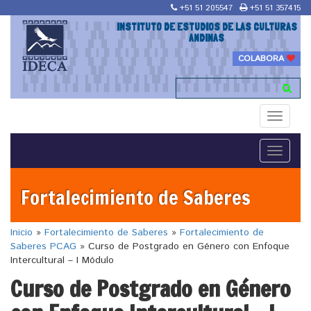
+51 51 205547
+51 51 357415
INSTITUTO DE ESTUDIOS DE LAS CULTURAS
ANDINAS
COLABORA
Toggle
navigati
Toggle
navigati
Fortalecimiento de Saberes
Inicio
»
Fortalecimiento de Saberes
»
Fortalecimiento de
Saberes PCAG
»
Curso de Postgrado en Género con Enfoque
Intercultural – I Módulo
Curso de Postgrado en Género