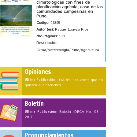
climatológicas con fines de
planificación agrícola; caso de las
comunidades campesinas en
Puno
Código:
01895
Autor (es):
Raquel Loayza Rios
Nro Páginas:
100
Descripción
Clima/Metereología/Puno/Agricultura
Opiniones
Ultima Publicación:
UYARIY: Las voces que no
quieren que escuches
Boletín
Ultima Publicación:
Boletín IDECA No. 08 –
2017
Pronunciamientos