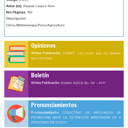
Autor (es):
Raquel Loayza Rios
Nro Páginas:
100
Descripción
Clima/Metereología/Puno/Agricultura
Opiniones
Ultima Publicación:
UYARIY: Las voces que no quieren
que escuches
Boletín
Ultima Publicación:
Boletín IDECA No. 08 – 2017
Pronunciamientos
Pronunciamiento:
COLECTIVO DE ABOGADOS SE
PRONUCIAN ANTE LA DETENCION ARBITRARIA DE 4
PERSONAS EN CUSCO