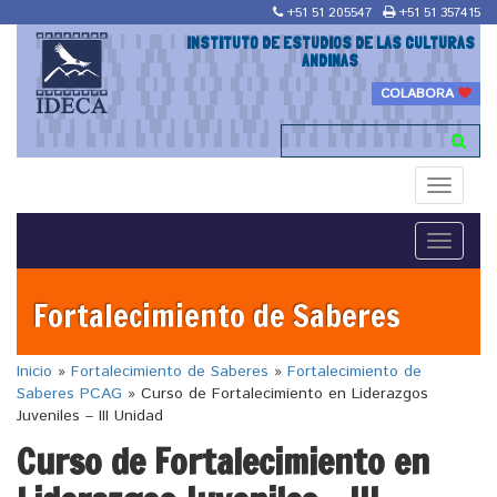
+51 51 205547
+51 51 357415
INSTITUTO DE ESTUDIOS DE LAS CULTURAS
ANDINAS
COLABORA
Toggle
navigati
Toggle
navigati
Fortalecimiento de Saberes
Inicio
»
Fortalecimiento de Saberes
»
Fortalecimiento de
Saberes PCAG
»
Curso de Fortalecimiento en Liderazgos
Juveniles – III Unidad
Curso de Fortalecimiento en