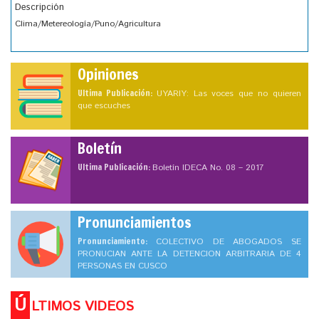
Descripción
Clima/Metereología/Puno/Agricultura
Opiniones
Ultima Publicación:
UYARIY: Las voces que no quieren
que escuches
Boletín
Ultima Publicación:
Boletín IDECA No. 08 – 2017
Pronunciamientos
Pronunciamiento:
COLECTIVO DE ABOGADOS SE
PRONUCIAN ANTE LA DETENCION ARBITRARIA DE 4
PERSONAS EN CUSCO
Ú
LTIMOS VIDEOS