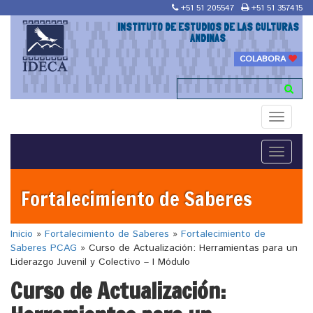
+51 51 205547
+51 51 357415
INSTITUTO DE ESTUDIOS DE LAS CULTURAS
ANDINAS
COLABORA
Toggle
navigati
Toggle
navigati
Fortalecimiento de Saberes
Inicio
»
Fortalecimiento de Saberes
»
Fortalecimiento de
Saberes PCAG
»
Curso de Actualización: Herramientas para un
Liderazgo Juvenil y Colectivo – I Módulo
Curso de Actualización: