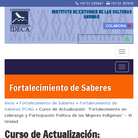
+51 51 205547
+51 51 357415
INSTITUTO DE ESTUDIOS DE LAS CULTURAS
ANDINAS
COLABORA
Toggle
navigati
Toggle
navigati
Fortalecimiento de Saberes
Inicio
»
Fortalecimiento de Saberes
»
Fortalecimiento de
Saberes PCAG
»
Curso de Actualización: “Fortalecimiento en
Liderazgo y Participación Política de las Mujeres Indígenas” – VI
Unidad
Curso de Actualización: