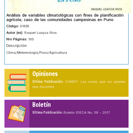
Análisis de variables climatológicas con fines de planificación
agrícola; caso de las comunidades campesinas en Puno
Código:
01895
Autor (es):
Raquel Loayza Rios
Nro Páginas:
100
Descripción
Clima/Metereología/Puno/Agricultura
Opiniones
Ultima Publicación:
UYARIY: Las voces que no quieren
que escuches
Boletín
Ultima Publicación:
Boletín IDECA No. 08 – 2017