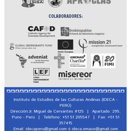
COLABORADORES:
Instituto de Estudios de las Culturas Andinas (IDECA -
PERÚ)
Dirección:Jr. Miguel de Cervantes #125
|
Apartado: 295,
Puno - Perú
|
Teléfono: +51 51 205547
|
Fax: +51 51
357415
Email: idecaperu@
gmail.com ó ideca.emaus@
gmail.com