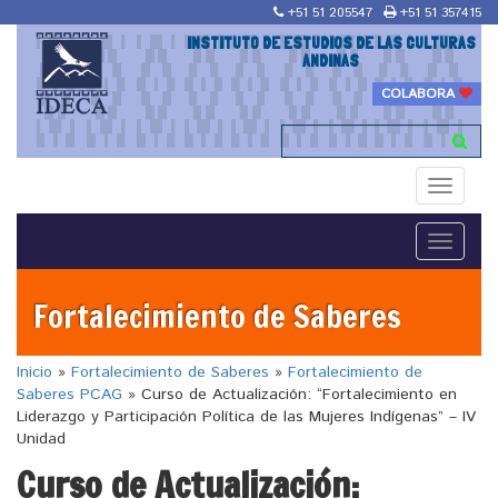
+51 51 205547
+51 51 357415
INSTITUTO DE ESTUDIOS DE LAS CULTURAS
ANDINAS
COLABORA
Toggle
navigati
Toggle
navigati
Fortalecimiento de Saberes
Inicio
»
Fortalecimiento de Saberes
»
Fortalecimiento de
Saberes PCAG
»
Curso de Actualización: “Fortalecimiento en
Liderazgo y Participación Política de las Mujeres Indígenas” – IV
Unidad
Curso de Actualización: