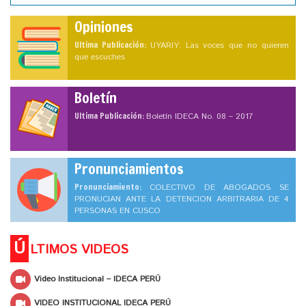
Opiniones
Ultima Publicación:
UYARIY: Las voces que no quieren
que escuches
Boletín
Ultima Publicación:
Boletín IDECA No. 08 – 2017
Pronunciamientos
Pronunciamiento:
COLECTIVO DE ABOGADOS SE
PRONUCIAN ANTE LA DETENCION ARBITRARIA DE 4
PERSONAS EN CUSCO
Ú
LTIMOS VIDEOS
Video Institucional – IDECA PERÚ
VIDEO INSTITUCIONAL IDECA PERÚ