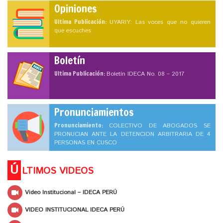
Opiniones
Ultima Publicación:
UYARIY: Las voces que no quieren
que escuches
Boletín
Ultima Publicación:
Boletín IDECA No. 08 – 2017
Pronunciamientos
Pronunciamiento:
COLECTIVO DE ABOGADOS SE
PRONUCIAN ANTE LA DETENCION ARBITRARIA DE 4
PERSONAS EN CUSCO
Ú
LTIMOS VIDEOS
Video Institucional – IDECA PERÚ
VIDEO INSTITUCIONAL IDECA PERÚ