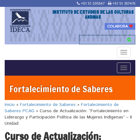
+51 51 205547
+51 51 357415
INSTITUTO DE ESTUDIOS DE LAS CULTURAS
ANDINAS
COLABORA
Toggle
navigati
Toggle
navigati
Fortalecimiento de Saberes
Inicio
»
Fortalecimiento de Saberes
»
Fortalecimiento de
Saberes PCAG
»
Curso de Actualización: “Fortalecimiento en
Liderazgo y Participación Política de las Mujeres Indígenas” – II
Unidad
Curso de Actualización: