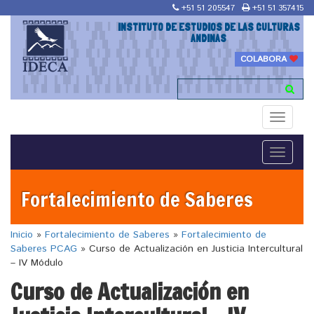
+51 51 205547
+51 51 357415
INSTITUTO DE ESTUDIOS DE LAS CULTURAS
ANDINAS
COLABORA
Toggle
navigati
Toggle
navigati
Fortalecimiento de Saberes
Inicio
»
Fortalecimiento de Saberes
»
Fortalecimiento de
Saberes PCAG
»
Curso de Actualización en Justicia Intercultural
– IV Módulo
Curso de Actualización en