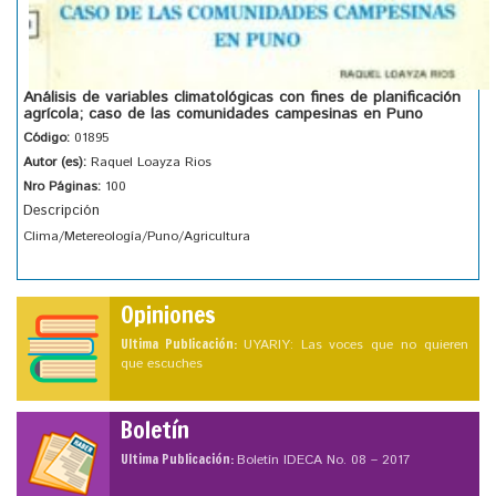
Análisis de variables climatológicas con fines de planificación
agrícola; caso de las comunidades campesinas en Puno
Código:
01895
Autor (es):
Raquel Loayza Rios
Nro Páginas:
100
Descripción
Clima/Metereología/Puno/Agricultura
Opiniones
Ultima Publicación:
UYARIY: Las voces que no quieren
que escuches
Boletín
Ultima Publicación:
Boletín IDECA No. 08 – 2017