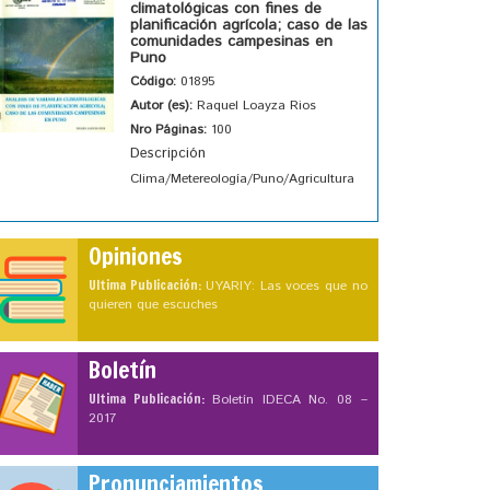
climatológicas con fines de
planificación agrícola; caso de las
comunidades campesinas en
Puno
Código:
01895
Autor (es):
Raquel Loayza Rios
Nro Páginas:
100
Descripción
Clima/Metereología/Puno/Agricultura
Opiniones
Ultima Publicación:
UYARIY: Las voces que no
quieren que escuches
Boletín
Ultima Publicación:
Boletín IDECA No. 08 –
2017
Pronunciamientos