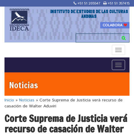
+51 51 205547
+51 51 357415
INSTITUTO DE ESTUDIOS DE LAS CULTURAS
ANDINAS
COLABORA
Toggle
navigati
Toggle
navigati
Noticias
Inicio
»
Noticias
»
Corte Suprema de Justicia verá recurso de
casación de Walter Aduviri
Corte Suprema de Justicia verá
recurso de casación de Walter