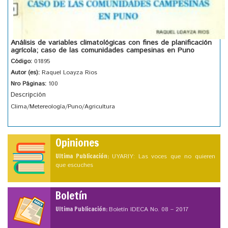
Análisis de variables climatológicas con fines de planificación
agrícola; caso de las comunidades campesinas en Puno
Código:
01895
Autor (es):
Raquel Loayza Rios
Nro Páginas:
100
Descripción
Clima/Metereología/Puno/Agricultura
Opiniones
Ultima Publicación:
UYARIY: Las voces que no quieren
que escuches
Boletín
Ultima Publicación:
Boletín IDECA No. 08 – 2017