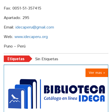
Fax: 0051-51-357415
Apartado: 295
Email:
idecaperu@gmail.com
Web:
www.idecaperu.org
Puno – Perú
Etiquetas
Sin Etiquetas
Ver mas »