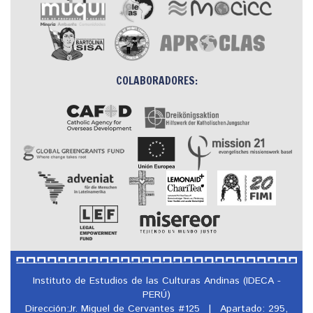
COLABORADORES:
Instituto de Estudios de las Culturas Andinas (IDECA -
PERÚ)
Dirección:Jr. Miguel de Cervantes #125
|
Apartado: 295,