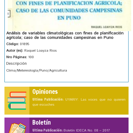
Análisis de variables climatológicas con fines de planificación
agrícola; caso de las comunidades campesinas en Puno
Código:
01895
Autor (es):
Raquel Loayza Rios
Nro Páginas:
100
Descripción
Clima/Metereología/Puno/Agricultura
Opiniones
Ultima Publicación:
UYARIY: Las voces que no quieren
que escuches
Boletín
Ultima Publicación:
Boletín IDECA No. 08 – 2017