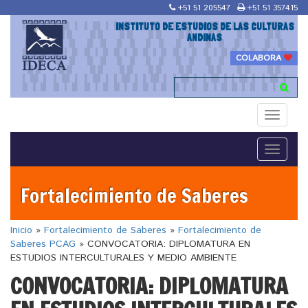
+51 51 205547
+51 51 357415
INSTITUTO DE ESTUDIOS DE LAS CULTURAS
ANDINAS
COLABORA
Toggle
navigati
Toggle
navigati
Fortalecimiento de Saberes
Inicio
»
Fortalecimiento de Saberes
»
Fortalecimiento de
Saberes PCAG
»
CONVOCATORIA: DIPLOMATURA EN
ESTUDIOS INTERCULTURALES Y MEDIO AMBIENTE
CONVOCATORIA: DIPLOMATURA