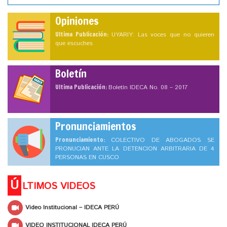
Opiniones
Ultima Publicación:
UYARIY: Las voces que no quieren
que escuches
Boletín
Ultima Publicación:
Boletín IDECA No. 08 – 2017
Pronunciamientos
Pronunciamiento:
COLECTIVO DE ABOGADOS SE
PRONUCIAN ANTE LA DETENCION ARBITRARIA DE 4
PERSONAS EN CUSCO
Ú
LTIMOS VIDEOS
Video Institucional – IDECA PERÚ
VIDEO INSTITUCIONAL IDECA PERÚ