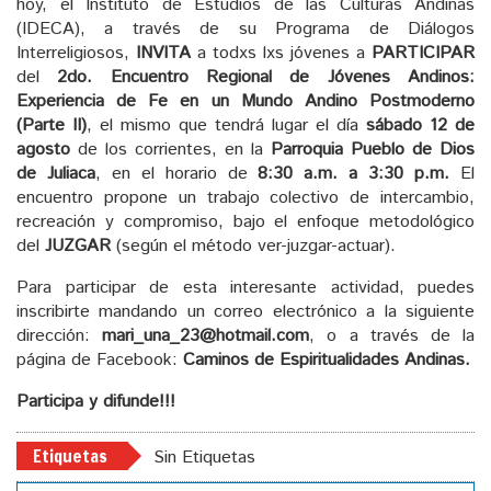
hoy, el Instituto de Estudios de las Culturas Andinas
(IDECA), a través de su Programa de Diálogos
Interreligiosos,
INVITA
a todxs lxs jóvenes a
PARTICIPAR
del
2do. Encuentro Regional de Jóvenes Andinos:
Experiencia de Fe en un Mundo Andino Postmoderno
(Parte II)
, el mismo que tendrá lugar el día
sábado 12 de
agosto
de los corrientes, en la
Parroquia Pueblo de Dios
de Juliaca
, en el horario de
8:30 a.m. a 3:30 p.m.
El
encuentro propone un trabajo colectivo de intercambio,
recreación y compromiso, bajo el enfoque metodológico
del
JUZGAR
(según el método ver-juzgar-actuar).
Para participar de esta interesante actividad, puedes
inscribirte mandando un correo electrónico a la siguiente
dirección:
mari_una_23@hotmail.com
, o a través de la
página de Facebook:
Caminos de Espiritualidades Andinas.
Participa y difunde!!!
Etiquetas
Sin Etiquetas