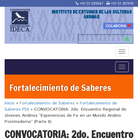
+51 51 205547
+51 51 357415
INSTITUTO DE ESTUDIOS DE LAS CULTURAS
ANDINAS
COLABORA
Toggle
navigati
Toggle
navigati
Fortalecimiento de Saberes
Inicio
»
Fortalecimiento de Saberes
»
Fortalecimiento de
Saberes PDI
»
CONVOCATORIA: 2do. Encuentro Regional de
Jóvenes Andinos “Experiencias de Fe en un Mundo Andino
Postmoderno” (Parte II)
CONVOCATORIA: 2do. Encuentro