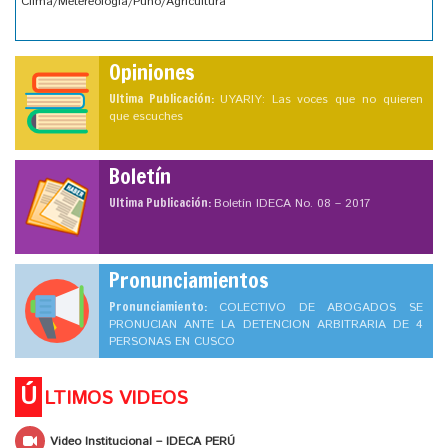
Clima/Metereología/Puno/Agricultura
Opiniones
Ultima Publicación:
UYARIY: Las voces que no quieren
que escuches
Boletín
Ultima Publicación:
Boletín IDECA No. 08 – 2017
Pronunciamientos
Pronunciamiento:
COLECTIVO DE ABOGADOS SE
PRONUCIAN ANTE LA DETENCION ARBITRARIA DE 4
PERSONAS EN CUSCO
Ú
LTIMOS VIDEOS
Video Institucional – IDECA PERÚ