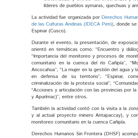
líderes de pueblos aymaras, quechuas y am
La actividad fue organizada por
Derechos Human
de las Culturas Andinas (IDECA Perú)
, donde se 
Espinar (Cusco).
Durante el evento, la presentación, de exposici
orientó en temáticas como: “Encuentro y diálo
“Importancia del monitoreo y procesos de monit
comunitario en la cuenca del río Cañipía”, “Mo
Ancocahua”; “La mujer en la gestión del agua y l
en defensa de su territorio”; “Espinar, com
criminalización de la protesta social”; “Comunid
“Acciones y articulación con las provincias por 
y Apurímac)”; entre otros.
También la actividad contó con la visita a la zo
y al actual proyecto minero Antapaccay), y con
monitoreo comunitario en la cuenca Cañipía.
Derechos Humanos Sin Frontera (DHSF) acompaña