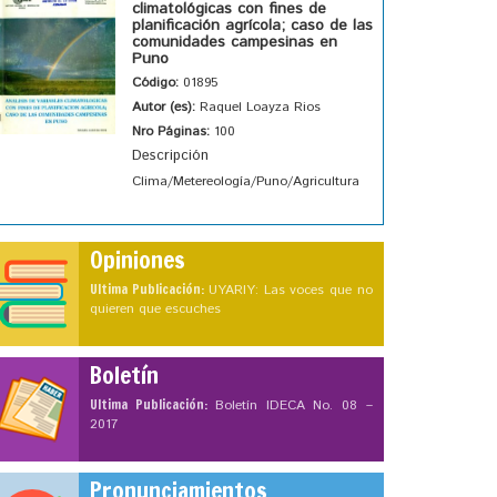
climatológicas con fines de
planificación agrícola; caso de las
comunidades campesinas en
Puno
Código:
01895
Autor (es):
Raquel Loayza Rios
Nro Páginas:
100
Descripción
Clima/Metereología/Puno/Agricultura
Opiniones
Ultima Publicación:
UYARIY: Las voces que no
quieren que escuches
Boletín
Ultima Publicación:
Boletín IDECA No. 08 –
2017
Pronunciamientos