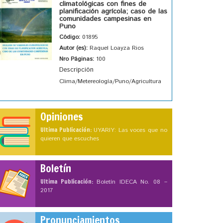
climatológicas con fines de
planificación agrícola; caso de las
comunidades campesinas en
Puno
Código:
01895
Autor (es):
Raquel Loayza Rios
Nro Páginas:
100
Descripción
Clima/Metereología/Puno/Agricultura
Opiniones
Ultima Publicación:
UYARIY: Las voces que no
quieren que escuches
Boletín
Ultima Publicación:
Boletín IDECA No. 08 –
2017
Pronunciamientos