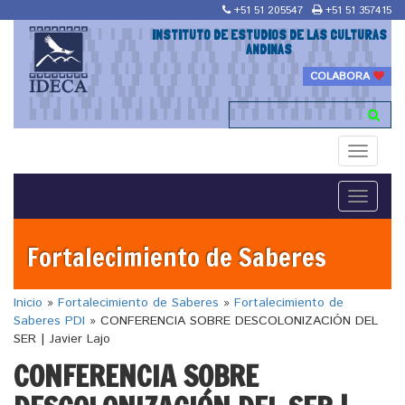
+51 51 205547
+51 51 357415
INSTITUTO DE ESTUDIOS DE LAS CULTURAS
ANDINAS
COLABORA
Toggle
navigati
Toggle
navigati
Fortalecimiento de Saberes
Inicio
»
Fortalecimiento de Saberes
»
Fortalecimiento de
Saberes PDI
»
CONFERENCIA SOBRE DESCOLONIZACIÓN DEL
SER | Javier Lajo
CONFERENCIA SOBRE