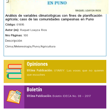
Análisis de variables climatológicas con fines de planificación
agrícola; caso de las comunidades campesinas en Puno
Código:
01895
Autor (es):
Raquel Loayza Rios
Nro Páginas:
100
Descripción
Clima/Metereología/Puno/Agricultura
Opiniones
Ultima Publicación:
UYARIY: Las voces que no quieren
que escuches
Boletín
Ultima Publicación:
Boletín IDECA No. 08 – 2017