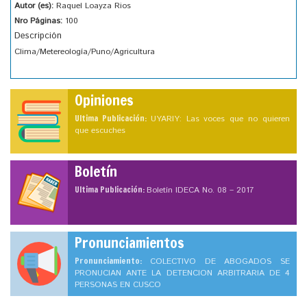
Autor (es):
Raquel Loayza Rios
Nro Páginas:
100
Descripción
Clima/Metereología/Puno/Agricultura
Opiniones
Ultima Publicación:
UYARIY: Las voces que no quieren
que escuches
Boletín
Ultima Publicación:
Boletín IDECA No. 08 – 2017
Pronunciamientos
Pronunciamiento:
COLECTIVO DE ABOGADOS SE
PRONUCIAN ANTE LA DETENCION ARBITRARIA DE 4
PERSONAS EN CUSCO