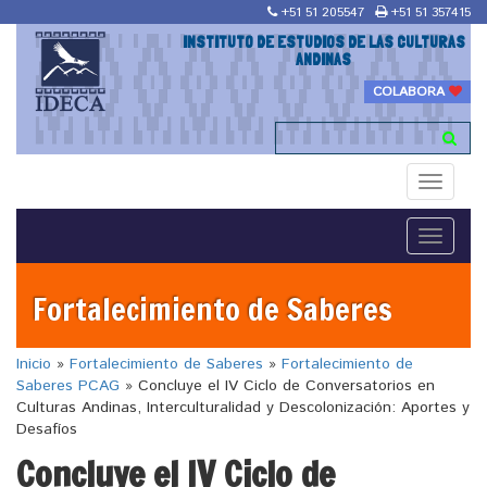
+51 51 205547
+51 51 357415
INSTITUTO DE ESTUDIOS DE LAS CULTURAS
ANDINAS
COLABORA
Toggle
navigati
Toggle
navigati
Fortalecimiento de Saberes
Inicio
»
Fortalecimiento de Saberes
»
Fortalecimiento de
Saberes PCAG
»
Concluye el IV Ciclo de Conversatorios en
Culturas Andinas, Interculturalidad y Descolonización: Aportes y
Desafíos
Concluye el IV Ciclo de