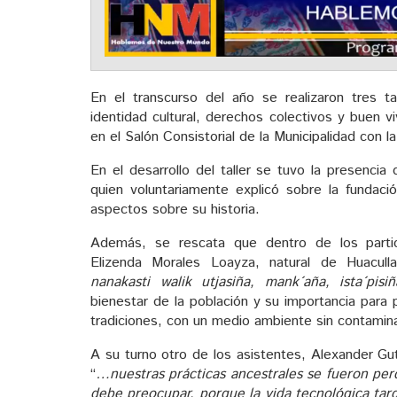
En el transcurso del año se realizaron tres ta
identidad cultural, derechos colectivos y buen v
en el Salón Consistorial de la Municipalidad con la
En el desarrollo del taller se tuvo la presencia
quien voluntariamente explicó sobre la fundaci
aspectos sobre su historia.
Además, se rescata que dentro de los partic
Elizenda Morales Loayza, natural de Huacul
nanakasti walik utjasiña, mank´aña, ista´pis
bienestar de la población y su importancia par
tradiciones, con un medio ambiente sin contamin
A su turno otro de los asistentes, Alexander Gu
“
…nuestras prácticas ancestrales se fueron per
debe preocupar, porque la vida tecnológica tard