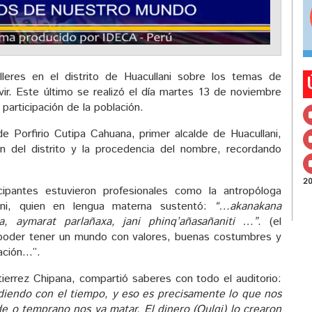
lleres en el distrito de Huacullani sobre los temas de
ivir. Este último se realizó el día martes 13 de noviembre
 participación de la población.
 de Porfirio Cutipa Cahuana, primer alcalde de Huacullani,
ón del distrito y la procedencia del nombre, recordando
2
ipantes estuvieron profesionales como la antropóloga
lani, quien en lengua materna sustentó:
“…akanakana
iña, aymarat parlañaxa, jani phinq’añasañaniti …”
. (el
a poder tener un mundo con valores, buenas costumbres y
ación…”.
tierrez Chipana, compartió saberes con todo el auditorio:
diendo con el tiempo, y eso es precisamente lo que nos
e o temprano nos va matar. El dinero (Qulqi) lo crearon