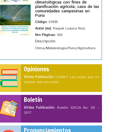
climatológicas con fines de
planificación agrícola; caso de las
comunidades campesinas en
Puno
Código:
01895
Autor (es):
Raquel Loayza Rios
Nro Páginas:
100
Descripción
Clima/Metereología/Puno/Agricultura
Opiniones
Ultima Publicación:
UYARIY: Las voces que no
quieren que escuches
Boletín
Ultima Publicación:
Boletín IDECA No. 08 –
2017
Pronunciamientos