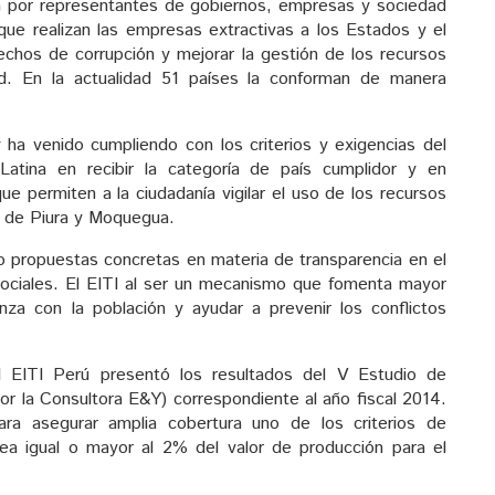
a por representantes de gobiernos, empresas y sociedad
 que realizan las empresas extractivas a los Estados y el
echos de corrupción y mejorar la gestión de los recursos
d. En la actualidad 51 países la conforman de manera
ha venido cumpliendo con los criterios y exigencias del
Latina en recibir la categoría de país cumplidor y en
e permiten a la ciudadanía vigilar el uso de los recursos
s de Piura y Moquegua.
o propuestas concretas en materia de transparencia en el
 sociales. El EITI al ser un mecanismo que fomenta mayor
nza con la población y ayudar a prevenir los conflictos
l EITI Perú presentó los resultados del V Estudio de
por la Consultora E&Y) correspondiente al año fiscal 2014.
ra asegurar amplia cobertura uno de los criterios de
ea igual o mayor al 2% del valor de producción para el