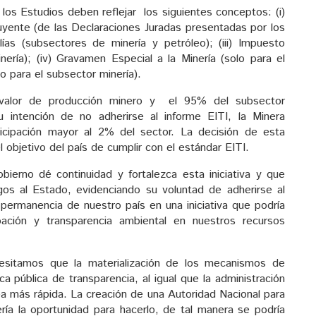
los Estudios deben reflejar los siguientes conceptos: (i)
yente (de las Declaraciones Juradas presentadas por los
lías (subsectores de minería y petróleo); (iii) Impuesto
nería); (iv) Gravamen Especial a la Minería (solo para el
o para el subsector minería).
 valor de producción minero y el 95% del subsector
 intención de no adherirse al informe EITI, la Minera
icipación mayor al 2% del sector. La decisión de esta
objetivo del país de cumplir con el estándar EITI.
ierno dé continuidad y fortalezca esta iniciativa y que
s al Estado, evidenciando su voluntad de adherirse al
a permanencia de nuestro país en una iniciativa que podría
pación y transparencia ambiental en nuestros recursos
esitamos que la materialización de los mecanismos de
ca pública de transparencia, al igual que la administración
a más rápida. La creación de una Autoridad Nacional para
ería la oportunidad para hacerlo, de tal manera se podría