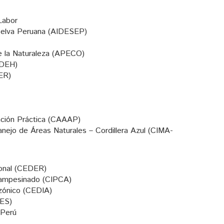
Labor
 Selva Peruana (AIDESEP)
e la Naturaleza (APECO)
ODEH)
SER)
ación Práctica (CAAAP)
nejo de Áreas Naturales – Cordillera Azul (CIMA-
ional (CEDER)
Campesinado (CIPCA)
azónico (CEDIA)
PES)
 Perú