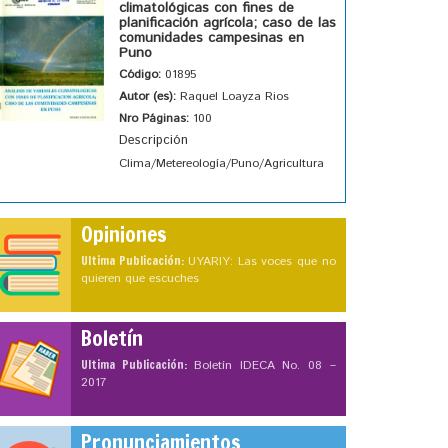
climatológicas con fines de
planificación agrícola; caso de las
comunidades campesinas en
Puno
Código:
01895
Autor (es):
Raquel Loayza Rios
Nro Páginas:
100
Descripción
Clima/Metereología/Puno/Agricultura
Opiniones
Ultima Publicación:
UYARIY: Las voces que no
quieren que escuches
Boletín
Ultima Publicación:
Boletín IDECA No. 08 –
2017
Pronunciamientos