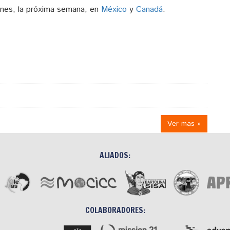
ones, la próxima semana, en
México
y
Canadá
.
Ver mas »
ALIADOS:
COLABORADORES: