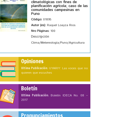
climatológicas con fines de
planificación agrícola; caso de las
comunidades campesinas en
Puno
Código:
01895
Autor (es):
Raquel Loayza Rios
Nro Páginas:
100
Descripción
Clima/Metereología/Puno/Agricultura
Opiniones
Ultima Publicación:
UYARIY: Las voces que no
quieren que escuches
Boletín
Ultima Publicación:
Boletín IDECA No. 08 –
2017
Pronunciamientos