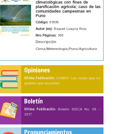
climatológicas con fines de
planificación agrícola; caso de las
comunidades campesinas en
Puno
Código:
01895
Autor (es):
Raquel Loayza Rios
Nro Páginas:
100
Descripción
Clima/Metereología/Puno/Agricultura
Opiniones
Ultima Publicación:
UYARIY: Las voces que no
quieren que escuches
Boletín
Ultima Publicación:
Boletín IDECA No. 08 –
2017
Pronunciamientos