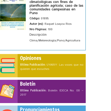
climatológicas con fines de
planificación agrícola; caso de las
comunidades campesinas en
Puno
Código:
01895
Autor (es):
Raquel Loayza Rios
Nro Páginas:
100
Descripción
Clima/Metereología/Puno/Agricultura
Opiniones
Ultima Publicación:
UYARIY: Las voces que no
quieren que escuches
Boletín
Ultima Publicación:
Boletín IDECA No. 08 –
2017
Pronunciamientos